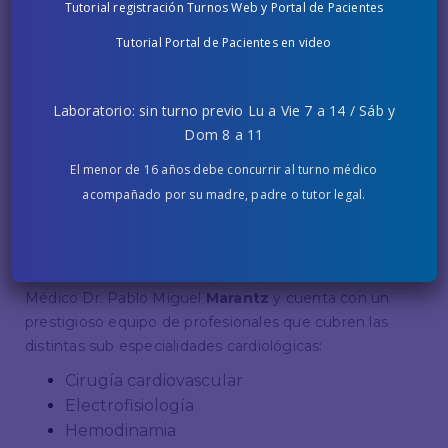
Tutorial registración Turnos Web y Portal de Pacientes
Tutorial Portal de Pacientes en video
INSTITUTO CARDIOVASCULAR DE
Laboratorio: sin turno previo Lu a Vie 7 a 14 / Sáb y
FUNDACIÓN HOSPITALARIA
Dom 8 a 11
El menor de 16 años debe concurrir al turno médico
Contamos con un espacio exclusivo para nuestro
acompañado por su madre, padre o tutor legal.
Instituto Cardiovascular de Fundación
Hospitalaria
en el edificio anexo de
Deheza 2734.
Dicho instituto es conducido por nuestro Director
Médico Dr. Pablo Miguel
Marantz
y cuenta con un
prestigioso equipo de profesionales que cubren las
distintas sub especialidades cardiológicas:
Cirugía cardiovascular
Electrofisiología
Hemodinamia