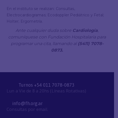
En el instituto se realizan: Consultas,
Electrocardiogramas; Ecodoppler Pediátrico y Fetal;
Holter; Ergometría.
Ante cualquier duda sobre
Cardiología
,
comuníquese con Fundación Hospitalaria para
programar una cita, llamando al
(5411) 7078
-
0873.
Turnos +54 011 7078-0873
Lun a Vie de 8 a 20hs (Líneas Rotativas)
info@fh.org.ar
Consultas por email.