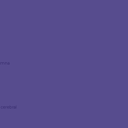
lumna
 cerebral