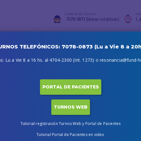
Central de Turnos
Hor
7078-0873 (líneas rotativas)
L a
vaciones
FAQs
Acceso Profesionales
Turnos Web
Portal Paciente
URNOS TELEFÓNICOS: 7078-0873 (Lu a Vie 8 a 20h
: Lu a Vie 8 a 16 hs. al 4704-2300 (Int. 1273) o resonancia@fund-ho
a
PORTAL DE PACIENTES
TURNOS WEB
Tutorial registración Turnos Web y Portal de Pacientes
Tutorial Portal de Pacientes en video