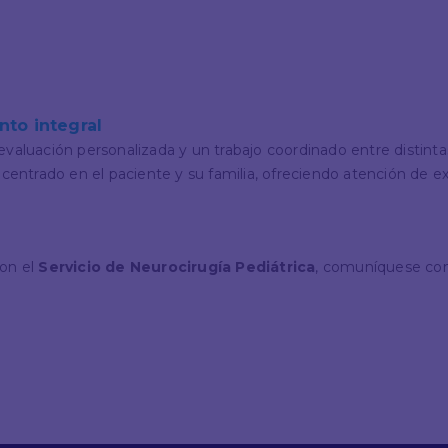
to integral
valuación personalizada y un trabajo coordinado entre distintas
trado en el paciente y su familia, ofreciendo atención de exc
con el
Servicio de Neurocirugía Pediátrica
, comuníquese con