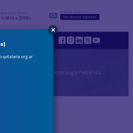
¿Dónde estamos?
ario para Turnos
Ver Nuevos Ingresos
 V 08:00 a 20:00hs
×
s
s)
spitalaria.org.ar
Inicio
Neurocirugía Pediátrica