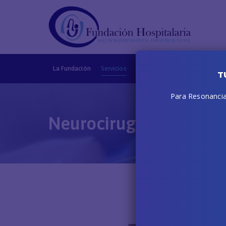
La Fundación
Servicios
Obras sociales
CMF
Deri
T
Para Resonancias
Neurocirugía Pediátric