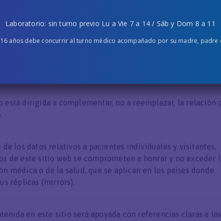
alth Websites
Laboratorio: sin turno previo Lu a Vie 7 a 14 / Sáb y Dom 8 a 11
 16 años debe concurrir al turno médico acompañado por su madre, padre o 
ido en este sitio web sólo será proporcionado por personal
os y calificados, a menos que una clara declaración exprese 
 profesional de la salud calificado u organización no médica.
 está dirigida a complementar, no a reemplazar, la relación 
.
de los datos relativos a pacientes individuales y visitantes,
ios de este sitio web se comprometen a honrar y no exceder 
ón médica o de la salud, que se aplican en los países donde
us réplicas (mirrors).
enida en este sitio será apoyada con referencias claras a la