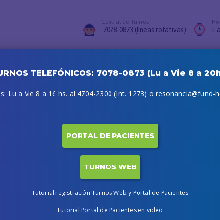
Central de Turnos
Hor
7078-0873 (líneas rotativas)
L a
vaciones
FAQs
Acceso Profesionales
Turnos Web
Portal Paciente
URNOS TELEFÓNICOS: 7078-0873 (Lu a Vie 8 a 20h
: Lu a Vie 8 a 16 hs. al 4704-2300 (Int. 1273) o resonancia@fund-ho
PORTAL DE PACIENTES
TURNOS WEB
Tutorial registración Turnos Web y Portal de Pacientes
on (HON Foundation): HON Code of
Tutorial Portal de Pacientes en video