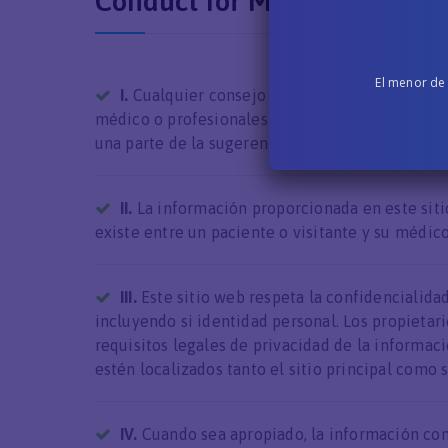
Conduct for Medical and He
El menor de
I.
Cualquier consejo médico o de salud suger
médico o profesionales de la salud especializad
una parte de la sugerencia ofrecida no es de un
II.
La información proporcionada en este sitio
existe entre un paciente o visitante y su médico
III.
Este sitio web respeta la confidencialidad 
incluyendo si identidad personal. Los propietar
requisitos legales de privacidad de la informaci
estén localizados tanto el sitio principal como s
IV.
Cuando sea apropiado, la información cont