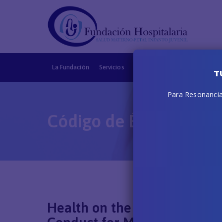
La Fundación
Servicios
Obras sociales
CMF
Deri
T
Para Resonancias
Código de Ética (HON)
Health on the Net Foundati