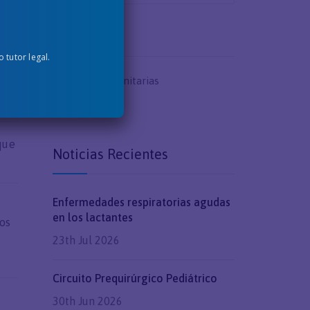
Categorías
tutor legal.
Acciones comunitarias
que
General
que
Noticias Recientes
Enfermedades respiratorias agudas
en los lactantes
los
23th Jul 2026
Circuito Prequirúrgico Pediátrico
s
30th Jun 2026