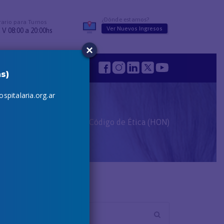
¿Dónde estamos?
ario para Turnos
Ver Nuevos Ingresos
 V 08:00 a 20:00hs
×
s
s)
spitalaria.org.ar
Inicio
Código de Ética (HON)
Search
for: