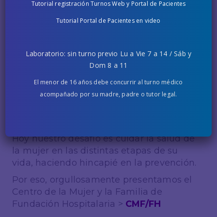
Tutorial registración Turnos Web y Portal de Pacientes
Tutorial Portal de Pacientes en video
Laboratorio: sin turno previo Lu a Vie 7 a 14 / Sáb y
Dom 8 a 11
El menor de 16 años debe concurrir al turno médico
En
FUNDACIÓN HOSPITALARIA
estamos
acompañado por su madre, padre o tutor legal.
en constante búsqueda de crecimiento,
con el objetivo de poder acompañar a
las familias.
Hoy nuestro desafío es cuidar la salud de
la mujer en las distintas etapas de su
vida, haciendo hincapié en la prevención.
Por eso, orgullosamente presentamos el
Centro de la Mujer y la Familia de
Fundación Hospitalaria >
CMF/FH