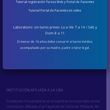
Tutorial registración Turnos Web y Portal de Pacientes
Turnos +54 011 7078-0873
Tutorial Portal de Pacientes en video
Lun a Vie de 8 a 20hs (Líneas Rotativas)
info@fh.org.ar
Laboratorio: sin turno previo Lu a Vie 7 a 14 / Sáb y
Consultas por email.
Dom 8 a 11
El menor de 16 años debe concurrir al turno médico
¿Dónde estamos?
acompañado por su madre, padre o tutor legal.
Ver Nuevos Ingresos
INSTITUCIÓN AFILIADA A LA UBA
Fundación Hospitalaria se encuentra incorporada como
Institución Afiliada a la Facultad de Ciencias Médicas de