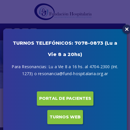
×
TURNOS TELEFÓNICOS: 7078-0873 (Lu a
Vie 8 a 20hs)
Dawidowicz Tamara
Para Resonancias: Lu a Vie 8 a 16 hs. al 4704-2300 (Int.
Inicio
Profesionales
Dawidowicz Tamara
1273) o resonancia@fund-hospitalaria.org.ar
PORTAL DE PACIENTES
El perfil del profesional estará disponible próximamente.
TURNOS WEB