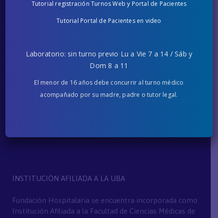
Tutorial registración Turnos Web y Portal de Pacientes
Turnos +54 011 7078-0873
Tutorial Portal de Pacientes en video
Lun a Vie de 8 a 20hs (Líneas Rotativas)
info@fh.org.ar
Laboratorio: sin turno previo Lu a Vie 7 a 14 / Sáb y
Consultas por email.
Dom 8 a 11
El menor de 16 años debe concurrir al turno médico
¿Dónde estamos?
acompañado por su madre, padre o tutor legal.
Ver Nuevos Ingresos
INSTITUCIÓN AFILIADA A LA UBA
Fundación Hospitalaria se encuentra incorporada como
Institución Afiliada a la Facultad de Ciencias Médicas de