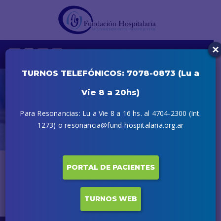
×
TURNOS TELEFÓNICOS: 7078-0873 (Lu a
Vie 8 a 20hs)
Paoli Bibiana
Para Resonancias: Lu a Vie 8 a 16 hs. al 4704-2300 (Int.
Inicio
Profesionales
Paoli Bibiana
1273) o resonancia@fund-hospitalaria.org.ar
PORTAL DE PACIENTES
El perfil del profesional estará disponible próximamente.
TURNOS WEB