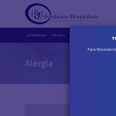
La Fundación
Servicios
Obras sociales
CMF
Deri
T
Para Resonancias
Alergia