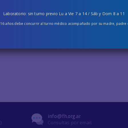
Laboratorio: sin turno previo Lu a Vie 7 a 14 / Sáb y Dom 8 a 11
 16 años debe concurrir al turno médico acompañado por su madre, padre o 
info@fh.org.ar
)
Consultas por email.