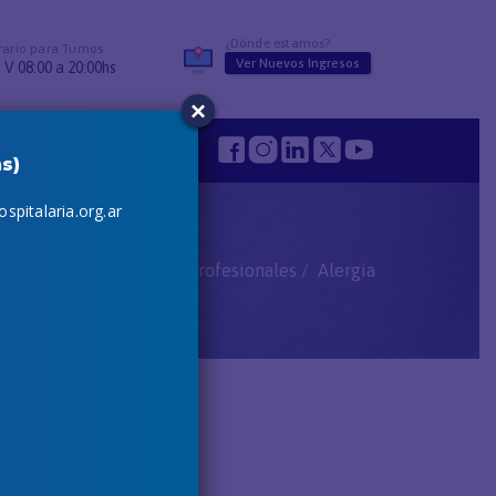
¿Dónde estamos?
ario para Turnos
Ver Nuevos Ingresos
 V 08:00 a 20:00hs
×
s
s)
spitalaria.org.ar
Inicio
Profesionales
Alergia