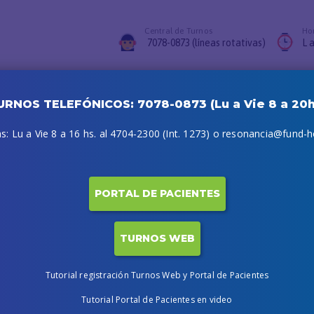
Central de Turnos
Hor
7078-0873 (líneas rotativas)
L a
vaciones
FAQs
Acceso Profesionales
Turnos Web
Portal Paciente
URNOS TELEFÓNICOS: 7078-0873 (Lu a Vie 8 a 20h
: Lu a Vie 8 a 16 hs. al 4704-2300 (Int. 1273) o resonancia@fund-ho
PORTAL DE PACIENTES
TURNOS WEB
Tutorial registración Turnos Web y Portal de Pacientes
Tutorial Portal de Pacientes en video