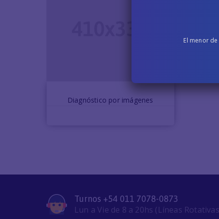
El menor de
Crocci Marcela
Diagnóstico por imágenes
Turnos +54 011 7078-0873
Lun a Vie de 8 a 20hs (Líneas Rotativas