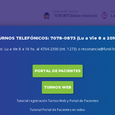
Central de Turnos
Hor
7078-0873 (líneas rotativas)
L a
vaciones
FAQs
Acceso Profesionales
Turnos Web
Portal Paciente
URNOS TELEFÓNICOS: 7078-0873 (Lu a Vie 8 a 20h
: Lu a Vie 8 a 16 hs. al 4704-2300 (Int. 1273) o resonancia@fund-ho
os
I
PORTAL DE PACIENTES
TURNOS WEB
Tutorial registración Turnos Web y Portal de Pacientes
Tutorial Portal de Pacientes en video