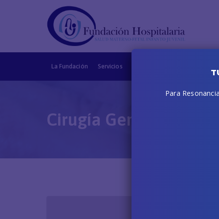
La Fundación
Servicios
Obras sociales
CMF
Deri
T
Para Resonancias
Cirugía General Adult