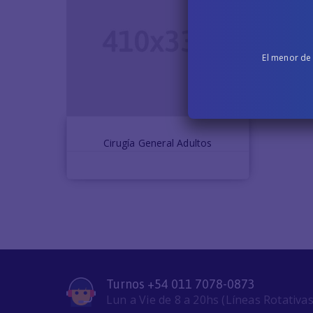
El menor de
Domínguez Guillermo
Cirugía General Adultos
Turnos +54 011 7078-0873
Lun a Vie de 8 a 20hs (Líneas Rotativas