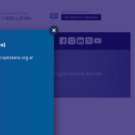
¿Dónde estamos?
ario para Turnos
Ver Nuevos Ingresos
 V 08:00 a 20:00hs
×
s
s)
spitalaria.org.ar
nicio
Profesionales
Cirugía General Adultos