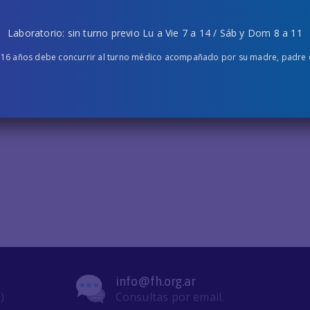
Laboratorio: sin turno previo Lu a Vie 7 a 14 / Sáb y Dom 8 a 11
 16 años debe concurrir al turno médico acompañado por su madre, padre o 
info@fh.org.ar
)
Consultas por email.