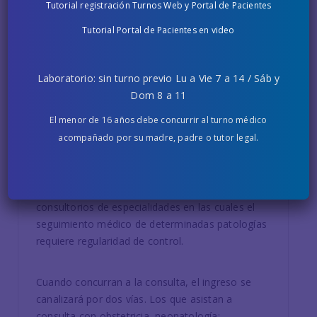
Tutorial registración Turnos Web y Portal de Pacientes
Accesibilidad protegida
Tutorial Portal de Pacientes en video
Nos contactamos con ustedes para informarles
que, de acuerdo a las últimas disposiciones de la
Laboratorio: sin turno previo Lu a Vie 7 a 14 / Sáb y
autoridad competente, comenzaremos en forma
Dom 8 a 11
gradual a ampliar nuestra oferta de servicios
presenciales.
El menor de 16 años debe concurrir al turno médico
acompañado por su madre, padre o tutor legal.
Cumpliendo con las normas de seguridad que ya
explicitamos en comunicaciones anteriores,
hemos dispuesto inicialmente la apertura de
consultorios de especialidades en las cuales el
seguimiento médico de determinadas patologías
requiere regularidad de control.
Cuando concurran a la consulta, el ingreso se
canalizará por dos vías. Los que asistan a
consulta con obstetricia, neonatología;