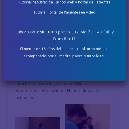
Tutorial registración Turnos Web y Portal de Pacientes
Tutorial Portal de Pacientes en video
Curso de RCP dirigido a enfermeros
de Neonatología
Laboratorio: sin turno previo Lu a Vie 7 a 14 / Sáb y
El lunes 28 de octubre se dictó una actualización
Dom 8 a 11
del Curso de Reanimación Cardiopulmonar con
certificación de la Sociedad Argentina de
El menor de 16 años debe concurrir al turno médico
Pediatría. La misma estuvo a cargo del Dr.
acompañado por su madre, padre o tutor legal.
Demian Chernizky en nuestro Salón Auditorio
“Dr. Mario Gutiérrez Leyton”.
La actividad, con examen teórico-práctico, fue de
carácter obligatorio y estuvo dirigida a
enfermeros del servicio de Neonatología de la
institución.