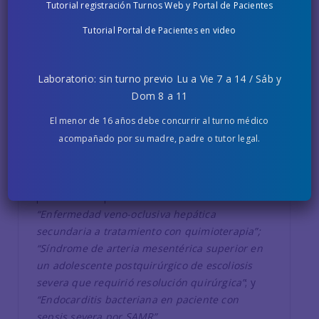
Tutorial registración Turnos Web y Portal de Pacientes
1 JULIO, 2022
Tutorial Portal de Pacientes en video
Destacada participación en el
Laboratorio: sin turno previo Lu a Vie 7 a 14 / Sáb y
Congreso Argentino de Pediatría
Dom 8 a 11
Durante el 3° Congreso Argentino de Medicina
El menor de 16 años debe concurrir al turno médico
Interna Pediátrica, organizado por la Sociedad
acompañado por su madre, padre o tutor legal.
Argentina de Pediatría (SAP), médicos pediatras
de Fundación Hospitalaria han presentado tres
trabajos, que despertaron gran interés entre los
profesionales presentes. Estos fueron:
“Enfermedad veno-oclusiva hepática
secundaria a tratamiento con quimioterapia”;
“Síndrome de arteria mesentérica superior en
un adolescente postquirúrgico de escoliosis
severa que requirió resolución quirúrgica”
; y
“Endocarditis bacteriana en paciente con
sepsis severa por SAMR”
.