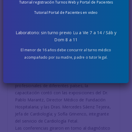
Tutorial registración Turnos Web y Portal de Pacientes
tiempos de Covid-19
Tutorial Portal de Pacientes en video
Profesionales de Fundación Hospitalaria han
participado en forma activa en importantes
videoconferencias internacionales que han
Laboratorio: sin turno previo Lu a Vie 7 a 14 / Sáb y
venido a reemplazar los tradicionales congresos,
Dom 8 a 11
en el marco de la pandemia por Coronavirus.
El menor de 16 años debe concurrir al turno médico
Auspiciada por Fundación Hospitalaria y
organizada por la Fundación Cardioinfantil, el
acompañado por su madre, padre o tutor legal.
pasado jueves 23 de Julio se llevó a cabo una
Master Class Online sobre Ecocardiografía Fetal.
Con una nutrida participación de más de 200
profesionales de diferentes países, la
capacitación contó con las exposiciones del Dr.
Pablo Marantz, Director Médico de Fundación
Hospitalaria; y las Dras. Mercedes Sáenz Tejeira,
Jefa de Cardiología; y Sofía Grinenco, integrante
del servicio de Cardiología Fetal.
Las conferencias giraron en torno al diagnóstico