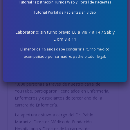
Tutorial registración Turnos Web y Portal de Pacientes
Materno Infanto Juvenil
Tutorial Portal de Pacientes en video
Con más de 1250 inscriptos y transmisión
simultánea vía Zoom y YouTube Live, el pasado
20 de noviembre se realizó -en forma virtual- la
Laboratorio: sin turno previo Lu a Vie 7 a 14 / Sáb y
III Jornada de Enfermería Materno Infanto Juvenil.
Dom 8 a 11
La misma ha sido organizada por el
Departamento de Enfermería de Fundación
El menor de 16 años debe concurrir al turno médico
Hospitalaria, bajo el lema “Desafíos en la
acompañado por su madre, padre o tutor legal.
Atención del Paciente Pediátrico en Pandemia
por Covid-19”.
De carácter gratuita y vista a la fecha por más de
1.600 personas a través de nuestro canal de
YouTube, participaron licenciados en Enfermería,
Enfermeros y estudiantes de tercer año de la
carrera de Enfermería.
La apertura estuvo a cargo del Dr. Pablo
Marantz, Director Médico de Fundación
Hospitalaria y Director de la carrera de