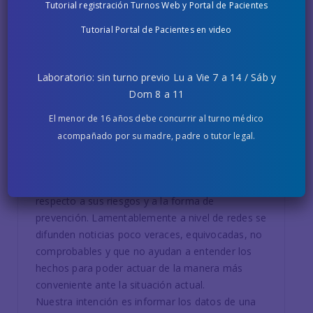
Tutorial registración Turnos Web y Portal de Pacientes
5 MARZO, 2020
Tutorial Portal de Pacientes en video
Acerca del Coronavirus
Laboratorio: sin turno previo Lu a Vie 7 a 14 / Sáb y
Dom 8 a 11
Ante la información que está circulando en las
redes respecto del surgimiento y expansión del
El menor de 16 años debe concurrir al turno médico
coronavirus, desde Fundación Hospitalaria
acompañado por su madre, padre o tutor legal.
queremos aportar lo que hasta hoy se sabe, de
manera fehaciente, científicamente comprobada
y con datos epidemiológicos comprobables,
respecto a sus riesgos y a la forma de
prevención. Lamentablemente a nivel de redes se
difunden noticias poco veraces, equivocadas, no
comprobables y que no ayudan a entender los
hechos para poder actuar de la manera más
conveniente ante la situación actual.
Nuestra intención es informar los datos de una